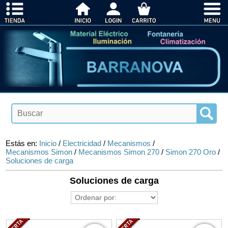
Estás en:
Inicio
/
Electricidad
/
Mecanismos
/
Mecanismos Simon
/
Mecanismos Simon 270
/
Simon 270 Oro
/
Soluciones de carga
Soluciones de carga