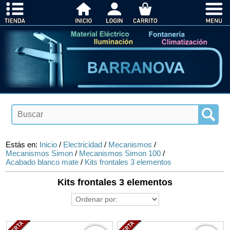
Estás en:
Inicio
/
Electricidad
/
Mecanismos
/
Mecanismos Simon
/
Mecanismos Simon 100
/
Acabado blanco mate
/
Kits frontales 3 elementos
Kits frontales 3 elementos