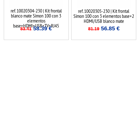
ref. 10020304-230 | Kit frontal
ref. 10020305-230 | Kit frontal
blanco mate Simon 100 con 3
Simon 100 con 3 elementos base+2
elementos
HDMI/USB blanco mate
base+HDMI+USB+TV+RJ45
58.39
€
56.85
€
83.41
81.19