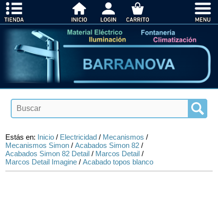
Estás en:
Inicio
/
Electricidad
/
Mecanismos
/
Mecanismos Simon
/
Acabados Simon 82
/
Acabados Simon 82 Detail
/
Marcos Detail
/
Marcos Detail Imagine
/
Acabado topos blanco