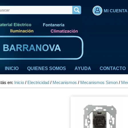
MI CUENTA
INICIO
QUIENES SOMOS
AYUDA
CONTACTO
tás en:
Inicio
/
Electricidad
/
Mecanismos
/
Mecanismos Simon
/
Mec