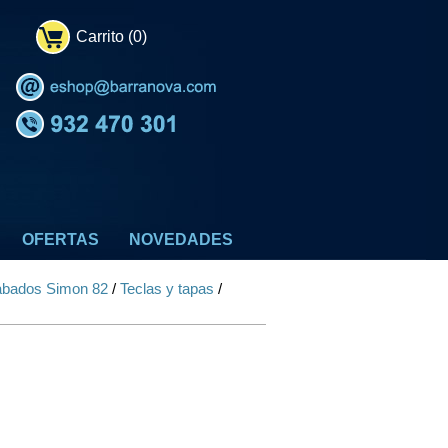
Carrito (0)
OFERTAS
NOVEDADES
bados Simon 82
/
Teclas y tapas
/