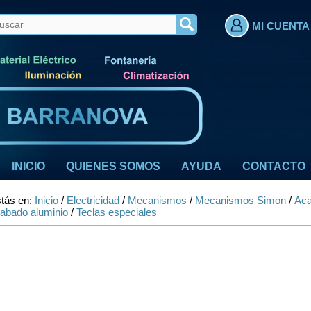
MI CUENTA
INICIO
QUIENES SOMOS
AYUDA
CONTACTO
tás en:
Inicio
/
Electricidad
/
Mecanismos
/
Mecanismos Simon
/
Aca
abado aluminio
/
Teclas especiales