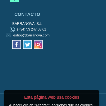
CONTACTO
BARRANOVA, S.L.
(+34) 93 247 03 01
eshop@barranova.com
Esta página web usa cookies
Al hacer clic en "Aceptar", apruebas que las cookies