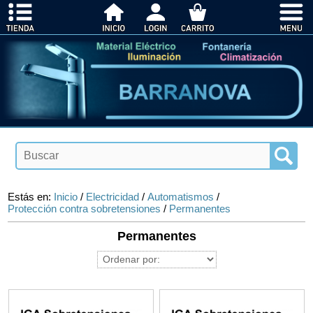
Estás en:
Inicio
/
Electricidad
/
Automatismos
/
Protección contra sobretensiones
/
Permanentes
Permanentes