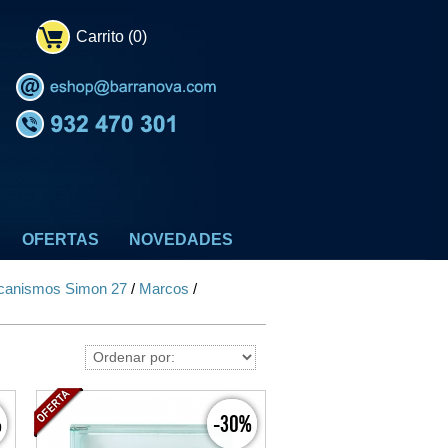
Carrito (0)
OFERTAS
NOVEDADES
anismos Simon 27
/
Marcos
/
%
-30%