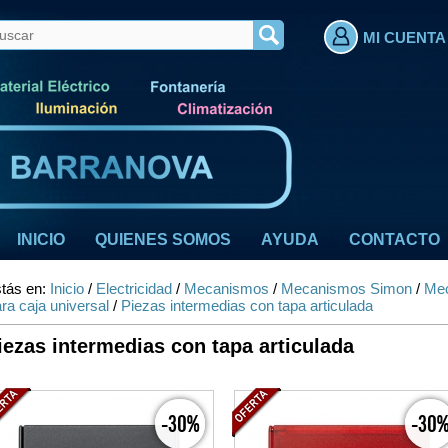
MI CUENTA
INICIO
QUIENES SOMOS
AYUDA
CONTACTO
tás en:
Inicio
/
Electricidad
/
Mecanismos
/
Mecanismos Simon
/
Mec
ra caja universal
/
Piezas intermedias con tapa articulada
iezas intermedias con tapa articulada
-30%
-30