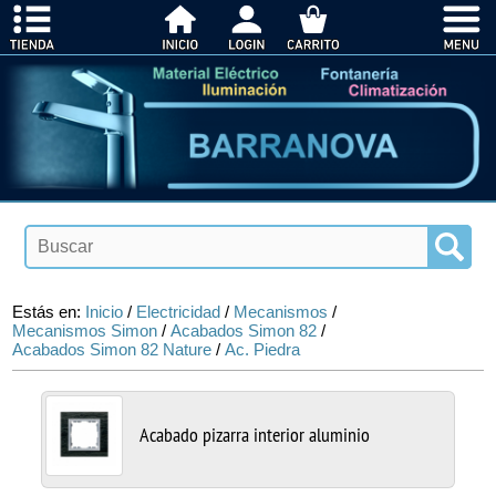
Estás en:
Inicio
/
Electricidad
/
Mecanismos
/
Mecanismos Simon
/
Acabados Simon 82
/
Acabados Simon 82 Nature
/
Ac. Piedra
Acabado pizarra interior aluminio