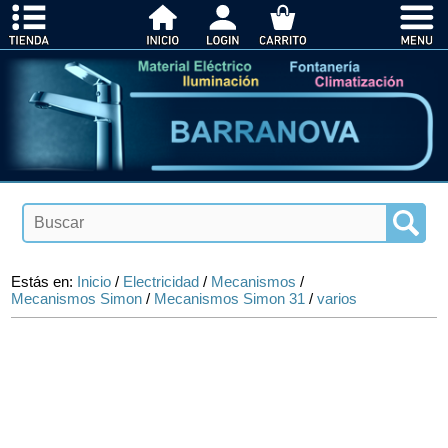
Estás en:
Inicio
/
Electricidad
/
Mecanismos
/
Mecanismos Simon
/
Mecanismos Simon 31
/
varios