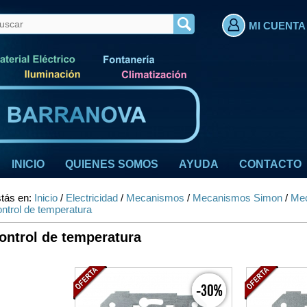
MI CUENTA
INICIO
QUIENES SOMOS
AYUDA
CONTACTO
tás en:
Inicio
/
Electricidad
/
Mecanismos
/
Mecanismos Simon
/
Mec
ntrol de temperatura
ontrol de temperatura
-30%