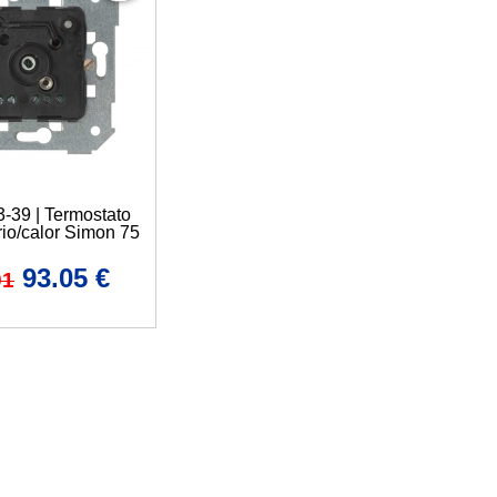
3-39 | Termostato
rio/calor Simon 75
93.05
€
91