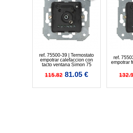
ref. 75500-39 | Termostato
ref. 7550
empotrar calefaccion con
empotrar f
tacto ventana Simon 75
81.05
€
115.82
132.