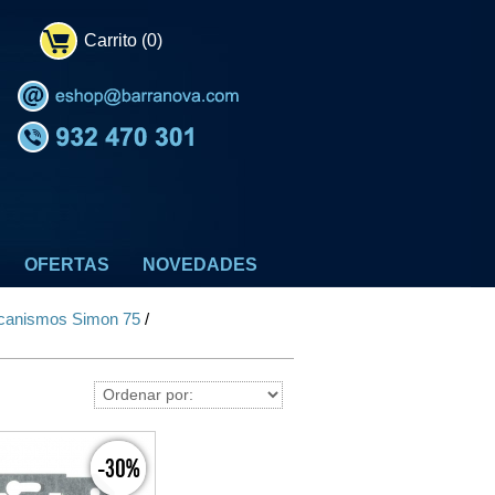
Carrito (0)
OFERTAS
NOVEDADES
anismos Simon 75
/
-30%