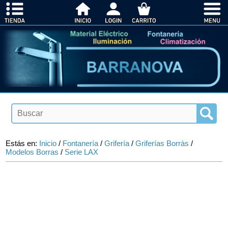
Estás en:
Inicio
/
Fontanería
/
Grifería
/
Griferías Borràs
/
Modelos Borras
/
Serie LAX