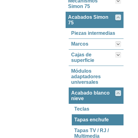
Mecanismos
Simon 75
Acabados Simon
75
Piezas intermedias
Marcos
Cajas de
superficie
Módulos
adaptadores
universales
Acabado blanco
nieve
Teclas
Tapas enchufe
Tapas TV / RJ /
Multimedia