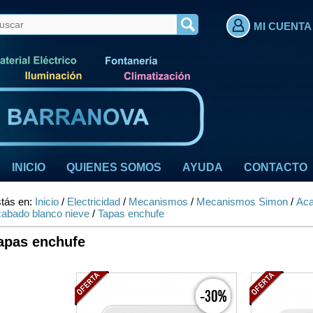
MI CUENTA
INICIO
QUIENES SOMOS
AYUDA
CONTACTO
tás en:
Inicio
/
Electricidad
/
Mecanismos
/
Mecanismos Simon
/
Aca
abado blanco nieve
/
Tapas enchufe
apas enchufe
-30%