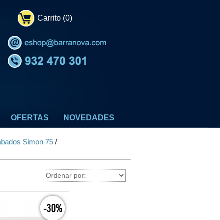
Carrito (0)
OFERTAS
NOVEDADES
bados Simon 75
/
-30%