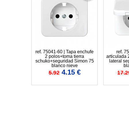
ref. 75041-60 | Tapa enchufe
ref. 7
2 polos+toma tierra
articulada 
schuko+seguridad Simon 75
lateral s
blanco nieve
bl
4.15
€
5.92
17.2