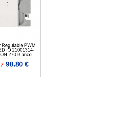
or Regulable PWM
LED iO 21001314-
MON 270 Blanco
98.80
€
17