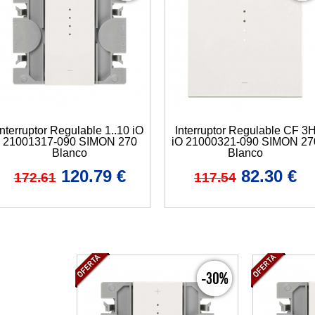
Interruptor Regulable 1..10 iO
Interruptor Regulable CF 3
21001317-090 SIMON 270
iO 21000321-090 SIMON 27
Blanco
Blanco
120.79
€
82.30
€
172.61
117.54
-30%