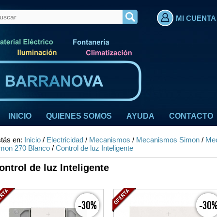
MI CUENTA
INICIO
QUIENES SOMOS
AYUDA
CONTACTO
tás en:
Inicio
/
Electricidad
/
Mecanismos
/
Mecanismos Simon
/
Mec
mon 270 Blanco
/
Control de luz Inteligente
ontrol de luz Inteligente
-30%
-30