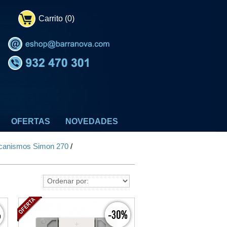
Carrito (0)
OFERTAS
NOVEDADES
anismos Simon 270
/
%
-30%