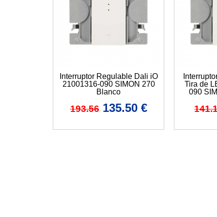
Interruptor Regulable Dali iO
Interrupt
21001316-090 SIMON 270
Tira de 
Blanco
090 SI
135.50
€
193.56
141.