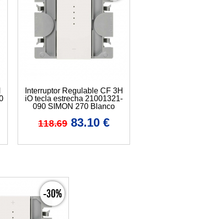
H
Interruptor Regulable CF 3H
0
iO tecla estrecha 21001321-
090 SIMON 270 Blanco
83.10
€
118.69
-30%