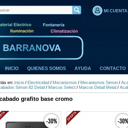
MI CUENTA
INICIO
QUIENES SOMOS
AYUDA
CONTACTO
tás en:
Inicio
/
Electricidad
/
Mecanismos
/
Mecanismos Simon
/
Aca
abados Simon 82 Detail
/
Marcos Select
/
Marcos Detail Metal
/
Acab
cabado grafito base cromo
-30%
-30