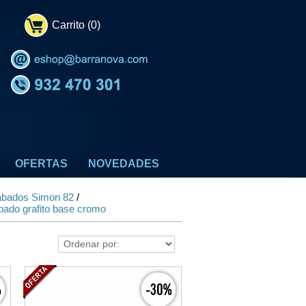
Carrito (0)
OFERTAS
NOVEDADES
bados Simon 82
/
ado grafito base cromo
%
-30%